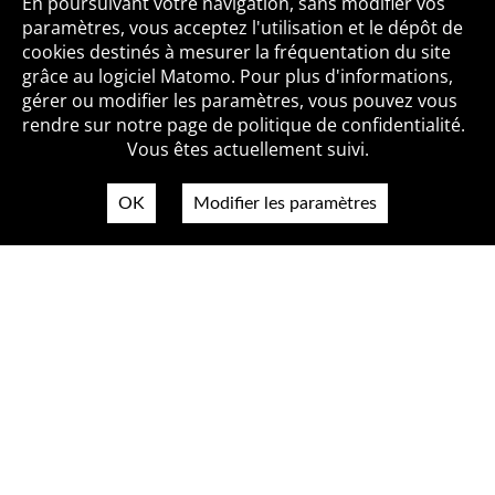
Toutes les BiblioAlertes
En poursuivant votre navigation, sans modifier vos
paramètres, vous acceptez l'utilisation et le dépôt de
cookies destinés à mesurer la fréquentation du site
grâce au logiciel Matomo. Pour plus d'informations,
Qui sommes-nous ?
Mentions légales
Accessibilité
gérer ou modifier les paramètres, vous pouvez vous
Politique de confidentialité
Contact
rendre sur notre page de politique de confidentialité.
Vous êtes actuellement suivi.
OK
Modifier les paramètres