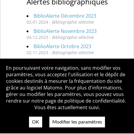
Alertes bibliographiques
BiblioAlerte Décembre 2023
02.01.2024 -
Bibliographie sélective
BiblioAlerte Novembre 2023
04.12.2023 -
Bibliographie sélective
BiblioAlerte Octobre 2023
02.11.2023 -
Bibliographie sélective
Toutes les BiblioAlertes
En poursuivant votre navigation, sans modifier vos
paramètres, vous acceptez l'utilisation et le dépôt de
cookies destinés à mesurer la fréquentation du site
grâce au logiciel Matomo. Pour plus d'informations,
Qui sommes-nous ?
Mentions légales
Accessibilité
gérer ou modifier les paramètres, vous pouvez vous
Politique de confidentialité
Contact
rendre sur notre page de politique de confidentialité.
Vous êtes actuellement suivi.
OK
Modifier les paramètres