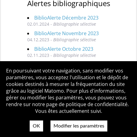
Alertes bibliographiques
BiblioAlerte Décembre 2023
02.01.2024 -
Bibliographie sélective
BiblioAlerte Novembre 2023
04.12.2023 -
Bibliographie sélective
BiblioAlerte Octobre 2023
02.11.2023 -
Bibliographie sélective
Toutes les BiblioAlertes
En poursuivant votre navigation, sans modifier vos
paramètres, vous acceptez l'utilisation et le dépôt de
cookies destinés à mesurer la fréquentation du site
grâce au logiciel Matomo. Pour plus d'informations,
Qui sommes-nous ?
Mentions légales
Accessibilité
gérer ou modifier les paramètres, vous pouvez vous
Politique de confidentialité
Contact
rendre sur notre page de politique de confidentialité.
Vous êtes actuellement suivi.
OK
Modifier les paramètres