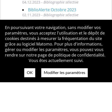
04.12.2023 -
Bibliographie sélective
BiblioAlerte Octobre 2023
02.11.2023 -
Bibliographie sélective
Toutes les BiblioAlertes
En poursuivant votre navigation, sans modifier vos
paramètres, vous acceptez l'utilisation et le dépôt de
cookies destinés à mesurer la fréquentation du site
grâce au logiciel Matomo. Pour plus d'informations,
Qui sommes-nous ?
Mentions légales
Accessibilité
gérer ou modifier les paramètres, vous pouvez vous
Politique de confidentialité
Contact
rendre sur notre page de politique de confidentialité.
Vous êtes actuellement suivi.
OK
Modifier les paramètres