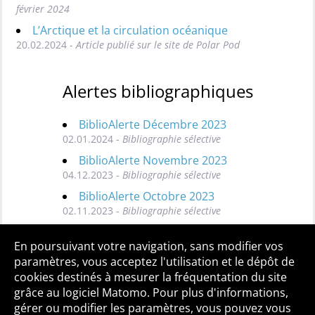
février 2024
L’Arctique et la circulation océanique
20.02.2024 -
Article publié sur le site de Polar Pod
Alertes bibliographiques
BiblioAlerte Décembre 2023
02.01.2024 -
Bibliographie sélective
BiblioAlerte Novembre 2023
04.12.2023 -
Bibliographie sélective
BiblioAlerte Octobre 2023
02.11.2023 -
Bibliographie sélective
Toutes les BiblioAlertes
En poursuivant votre navigation, sans modifier vos
paramètres, vous acceptez l'utilisation et le dépôt de
cookies destinés à mesurer la fréquentation du site
grâce au logiciel Matomo. Pour plus d'informations,
Qui sommes-nous ?
Mentions légales
Accessibilité
gérer ou modifier les paramètres, vous pouvez vous