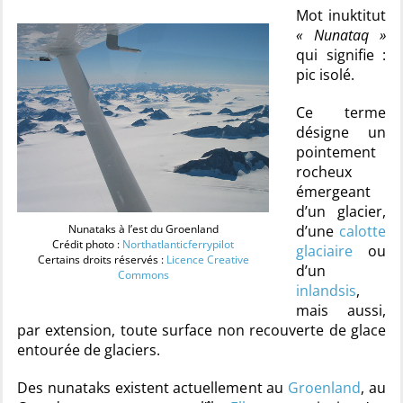
Mot inuktitut
« Nunataq »
qui signifie :
pic isolé.
Ce terme
désigne un
pointement
rocheux
émergeant
d’un glacier,
Nunataks à l’est du Groenland
d’une
calotte
Crédit photo :
Northatlanticferrypilot
glaciaire
ou
Certains droits réservés :
Licence Creative
d’un
Commons
inlandsis
,
mais aussi,
par extension, toute surface non recouverte de glace
entourée de glaciers.
Des nunataks existent actuellement au
Groenland
, au