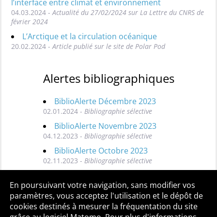
l’interface entre climat et environnement
04.03.2024 -
Actualité du 27/02/2024 sur La Lettre du CNRS de
février 2024
L’Arctique et la circulation océanique
20.02.2024 -
Article publié sur le site de Polar Pod
Alertes bibliographiques
BiblioAlerte Décembre 2023
02.01.2024 -
Bibliographie sélective
BiblioAlerte Novembre 2023
04.12.2023 -
Bibliographie sélective
BiblioAlerte Octobre 2023
02.11.2023 -
Bibliographie sélective
Toutes les BiblioAlertes
En poursuivant votre navigation, sans modifier vos
paramètres, vous acceptez l'utilisation et le dépôt de
cookies destinés à mesurer la fréquentation du site