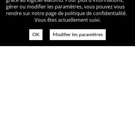
grâce au logiciel Matomo. Pour plus d'informations,
Qui sommes-nous ?
Mentions légales
Accessibilité
gérer ou modifier les paramètres, vous pouvez vous
Politique de confidentialité
Contact
rendre sur notre page de politique de confidentialité.
Vous êtes actuellement suivi.
OK
Modifier les paramètres