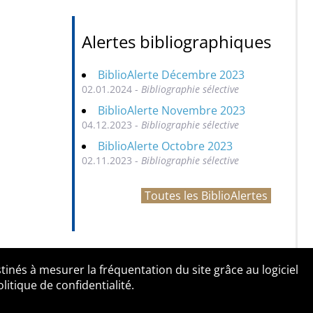
Alertes bibliographiques
BiblioAlerte Décembre 2023
02.01.2024 -
Bibliographie sélective
BiblioAlerte Novembre 2023
04.12.2023 -
Bibliographie sélective
BiblioAlerte Octobre 2023
02.11.2023 -
Bibliographie sélective
Toutes les BiblioAlertes
tinés à mesurer la fréquentation du site grâce au logiciel
entialité
Contact
tique de confidentialité.