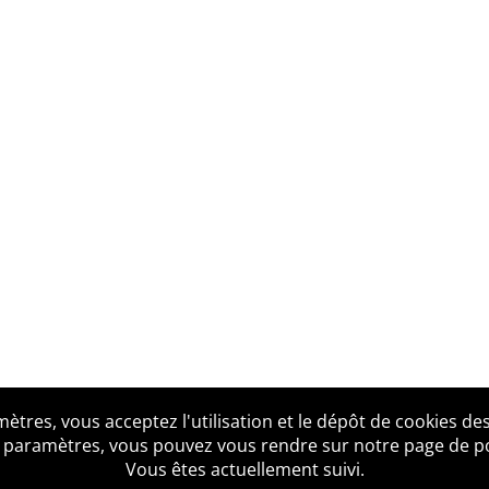
tres, vous acceptez l'utilisation et le dépôt de cookies des
us ?
Mentions légales
Accessibilité
Politique de confid
 paramètres, vous pouvez vous rendre sur notre page de poli
Vous êtes actuellement suivi.