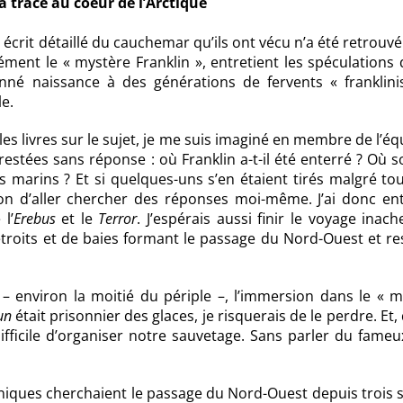
a trace au coeur de l’Arctique
crit détaillé du cauchemar qu’ils ont vécu n’a été retrouvé
ment le « mystère Franklin », entretient les spéculations
nné naissance à des générations de fervents « franklinis
le.
us les livres sur le sujet, je me suis imaginé en membre de l’é
stées sans réponse : où Franklin a-t-il été enterré ? Où s
es marins ? Et si quelques-uns s’en étaient tirés malgré to
ion d’aller chercher des réponses moi-même. J’ai donc ent
l’
Erebus
et le
Terror
. J’espérais aussi finir le voyage inac
étroits et de baies formant le passage du Nord-Ouest et re
– environ la moitié du périple –, l’immersion dans le « m
un
était prisonnier des glaces, je risquerais de le perdre. Et
ifficile d’organiser notre sauvetage. Sans parler du fameu
nniques cherchaient le passage du Nord-Ouest depuis trois s