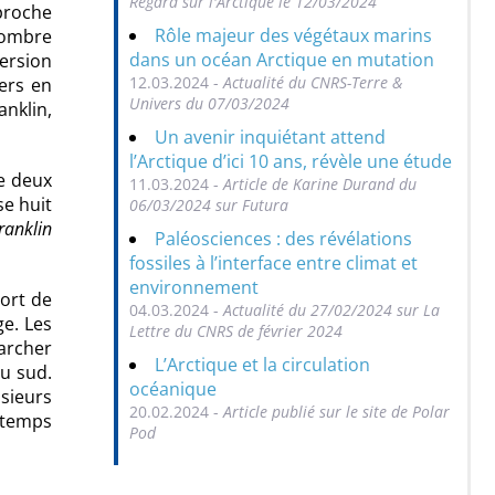
Regard sur l'Arctique le 12/03/2024
pproche
Rôle majeur des végétaux marins
 Nombre
dans un océan Arctique en mutation
ersion
12.03.2024 -
Actualité du CNRS-Terre &
ers en
Univers du 07/03/2024
anklin,
Un avenir inquiétant attend
l’Arctique d’ici 10 ans, révèle une étude
te deux
11.03.2024 -
Article de Karine Durand du
se huit
06/03/2024 sur Futura
ranklin
Paléosciences : des révélations
fossiles à l’interface entre climat et
environnement
mort de
04.03.2024 -
Actualité du 27/02/2024 sur La
e. Les
Lettre du CNRS de février 2024
archer
L’Arctique et la circulation
u sud.
océanique
usieurs
20.02.2024 -
Article publié sur le site de Polar
u temps
Pod