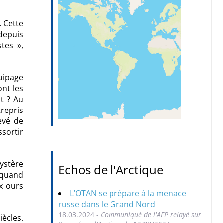
. Cette
 depuis
tes »,
quipage
ont les
ut ? Au
repris
hevé de
ssortir
ystère
Echos de l'Arctique
, quand
x ours
L’OTAN se prépare à la menace
russe dans le Grand Nord
18.03.2024 -
Communiqué de l'AFP relayé sur
iècles.