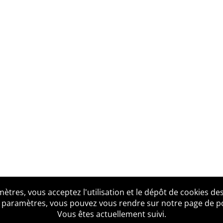
tres, vous acceptez l'utilisation et le dépôt de cookies des
us ?
Mentions légales
Accessibilité
Politique de confid
 paramètres, vous pouvez vous rendre sur notre page de poli
Vous êtes actuellement suivi.