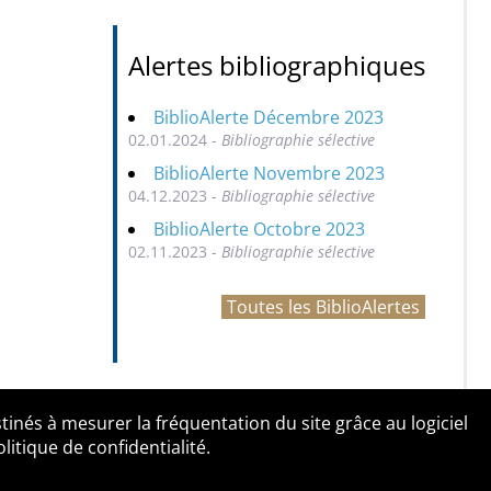
Alertes bibliographiques
BiblioAlerte Décembre 2023
02.01.2024 -
Bibliographie sélective
BiblioAlerte Novembre 2023
04.12.2023 -
Bibliographie sélective
BiblioAlerte Octobre 2023
02.11.2023 -
Bibliographie sélective
Toutes les BiblioAlertes
tinés à mesurer la fréquentation du site grâce au logiciel
entialité
Contact
tique de confidentialité.