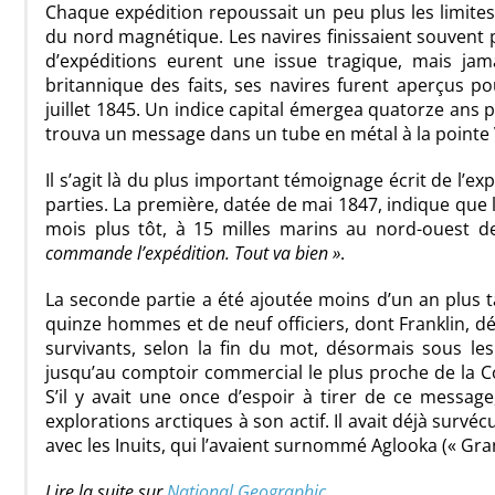
Chaque expédition repoussait un peu plus les limites
du nord magnétique. Les navires finissaient souvent 
d’expéditions eurent une issue tragique, mais jama
britannique des faits, ses navires furent aperçus p
juillet 1845. Un indice capital émergea quatorze ans p
trouva un message dans un tube en métal à la pointe V
Il s’agit là du plus important témoignage écrit de l’
parties. La première, datée de mai 1847, indique que l
mois plus tôt, à 15 milles marins au nord-ouest de
commande l’expédition. Tout va bien »
.
La seconde partie a été ajoutée moins d’un an plus t
quinze hommes et de neuf officiers, dont Franklin, 
survivants, selon la fin du mot, désormais sous le
jusqu’au comptoir commercial le plus proche de la C
S’il y avait une once d’espoir à tirer de ce message
explorations arctiques à son actif. Il avait déjà surv
avec les Inuits, qui l’avaient surnommé Aglooka (« G
Lire la suite sur
National Geographic