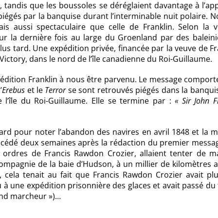
, tandis que les boussoles se déréglaient davantage à l’a
piégés par la banquise durant l’interminable nuit polaire.
is aussi spectaculaire que celle de Franklin. Selon la v
our la dernière fois au large du Groenland par des baleini
lus tard. Une expédition privée, financée par la veuve de Fr
ictory, dans le nord de l’île canadienne du Roi-Guillaume.
expédition Franklin à nous être parvenu. Le message compor
’
Erebus
et le
Terror
se sont retrouvés piégés dans la banqui
 l’île du Roi-Guillaume. Elle se termine par :
« Sir John F
ard pour noter l’abandon des navires en avril 1848 et la 
décédé deux semaines après la rédaction du premier messag
s ordres de Francis Rawdon Crozier, allaient tenter de m
ompagnie de la baie d’Hudson, à un millier de kilomètres a
, cela tenait au fait que Francis Rawdon Crozier avait pl
écu à une expédition prisonnière des glaces et avait passé d
rand marcheur »)…