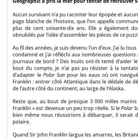
Geographic a pris la mer pour tenter de retrouver s
Aucun survivant n’a pu raconter leur épopée et aucun é
page blanche de l’histoire, que l’on appelle communé
plus de cent soixante-dix ans. Elle a également do
obnubilés par l’idée d’assembler les pièces de ce puzz
Au fil des années, je suis devenu l’un d’eux. J’ai lu to
condamné et j’ai réfléchi aux nombreuses questions re
journaux de bord ? Des Inuits ont-ils tenté d’aider l
bout du compte, je n’ai pas pu résister à la tentat
d’adapter le
Polar Sun
pour les eaux où ont navigué 
Franklin : entrer côté Atlantique dans le dédale de d
de l’autre côté du continent, au large de l’Alaska.
Reste que, au bout de presque 3 000 milles marins 
Franklin » est devenue un peu trop réelle. Si le
Polar S
bien même nous réussirions à débarquer, il serait d
polaire.
Quand Sir John Franklin largua les amarres, les Brita