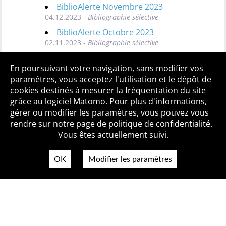
BiblioAlerte Novembre 2023
04.12.2023 -
Bibliographie sélective
BiblioAlerte Octobre 2023
02.11.2023 -
Bibliographie sélective
Toutes les BiblioAlertes
En poursuivant votre navigation, sans modifier vos
paramètres, vous acceptez l'utilisation et le dépôt de
cookies destinés à mesurer la fréquentation du site
grâce au logiciel Matomo. Pour plus d'informations,
Qui sommes-nous ?
Mentions légales
Accessibilité
gérer ou modifier les paramètres, vous pouvez vous
Politique de confidentialité
Contact
rendre sur notre page de politique de confidentialité.
Vous êtes actuellement suivi.
OK
Modifier les paramètres