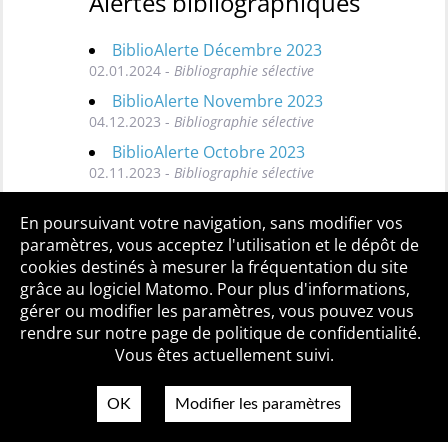
Alertes bibliographiques
BiblioAlerte Décembre 2023
02.01.2024 -
Bibliographie sélective
BiblioAlerte Novembre 2023
04.12.2023 -
Bibliographie sélective
BiblioAlerte Octobre 2023
02.11.2023 -
Bibliographie sélective
Toutes les BiblioAlertes
En poursuivant votre navigation, sans modifier vos
paramètres, vous acceptez l'utilisation et le dépôt de
cookies destinés à mesurer la fréquentation du site
grâce au logiciel Matomo. Pour plus d'informations,
Qui sommes-nous ?
Mentions légales
Accessibilité
gérer ou modifier les paramètres, vous pouvez vous
Politique de confidentialité
Contact
rendre sur notre page de politique de confidentialité.
Vous êtes actuellement suivi.
OK
Modifier les paramètres