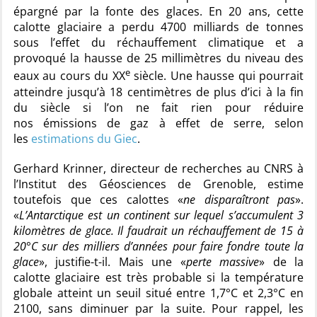
épargné par la fonte des glaces. En 20 ans, cette
calotte glaciaire a perdu 4700 milliards de tonnes
sous l’effet du réchauffement climatique et a
provoqué la hausse de 25 millimètres du niveau des
e
eaux au cours du XX
siècle. Une hausse qui pourrait
atteindre jusqu’à 18 centimètres de plus d’ici à la fin
du siècle si l’on ne fait rien pour réduire
nos émissions de gaz à effet de serre, selon
les
estimations du Giec
.
Gerhard Krinner, directeur de recherches au CNRS à
l’Institut des Géosciences de Grenoble, estime
toutefois que ces calottes «
ne disparaîtront pas
».
«
L’Antarctique est un continent sur lequel s’accumulent 3
kilomètres de glace. Il faudrait un réchauffement de 15 à
20°C sur des milliers d’années pour faire fondre toute la
glace
», justifie-t-il. Mais une «
perte massive
» de la
calotte glaciaire est très probable si la température
globale atteint un seuil situé entre 1,7°C et 2,3°C en
2100, sans diminuer par la suite. Pour rappel, les