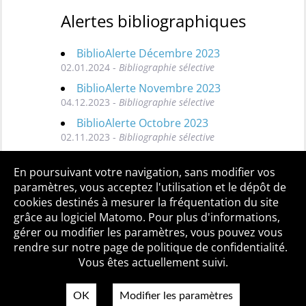
Alertes bibliographiques
BiblioAlerte Décembre 2023
02.01.2024 -
Bibliographie sélective
BiblioAlerte Novembre 2023
04.12.2023 -
Bibliographie sélective
BiblioAlerte Octobre 2023
02.11.2023 -
Bibliographie sélective
Toutes les BiblioAlertes
En poursuivant votre navigation, sans modifier vos
paramètres, vous acceptez l'utilisation et le dépôt de
cookies destinés à mesurer la fréquentation du site
grâce au logiciel Matomo. Pour plus d'informations,
Qui sommes-nous ?
Mentions légales
Accessibilité
gérer ou modifier les paramètres, vous pouvez vous
Politique de confidentialité
Contact
rendre sur notre page de politique de confidentialité.
Vous êtes actuellement suivi.
OK
Modifier les paramètres