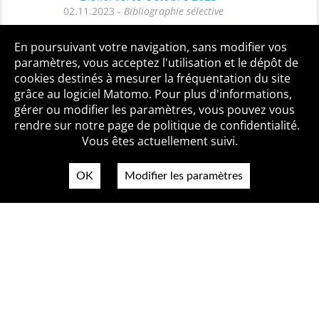
02.11.2023 -
Bibliographie sélective
Toutes les BiblioAlertes
En poursuivant votre navigation, sans modifier vos
paramètres, vous acceptez l'utilisation et le dépôt de
cookies destinés à mesurer la fréquentation du site
grâce au logiciel Matomo. Pour plus d'informations,
Qui sommes-nous ?
Mentions légales
Accessibilité
gérer ou modifier les paramètres, vous pouvez vous
Politique de confidentialité
Contact
rendre sur notre page de politique de confidentialité.
Vous êtes actuellement suivi.
OK
Modifier les paramètres