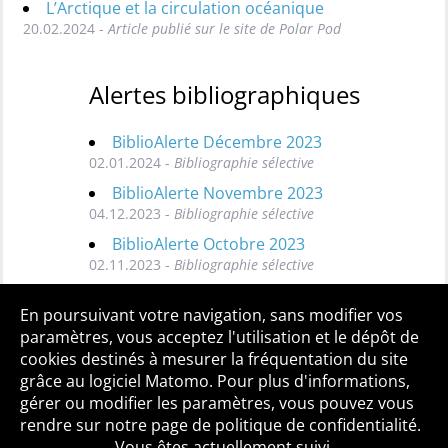
L’Arctique et la circulation océanique
20.02.2024 -
Article publié sur le site de Polar Pod
Alertes bibliographiques
BiblioAlerte Décembre 2023
02.01.2024 -
Bibliographie sélective
BiblioAlerte Novembre 2023
04.12.2023 -
Bibliographie sélective
BiblioAlerte Octobre 2023
02.11.2023 -
Bibliographie sélective
Toutes les BiblioAlertes
En poursuivant votre navigation, sans modifier vos
paramètres, vous acceptez l'utilisation et le dépôt de
cookies destinés à mesurer la fréquentation du site
grâce au logiciel Matomo. Pour plus d'informations,
Qui sommes-nous ?
Mentions légales
Accessibilité
gérer ou modifier les paramètres, vous pouvez vous
Politique de confidentialité
Contact
rendre sur notre page de politique de confidentialité.
Vous êtes actuellement suivi.