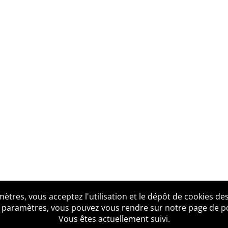
tres, vous acceptez l'utilisation et le dépôt de cookies des
us ?
Mentions légales
Accessibilité
Politique de confid
 paramètres, vous pouvez vous rendre sur notre page de poli
Vous êtes actuellement suivi.