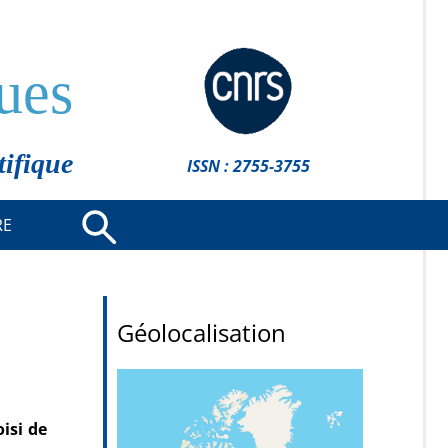
ues
tifique
ISSN : 2755-3755
RE
Géolocalisation
oisi de