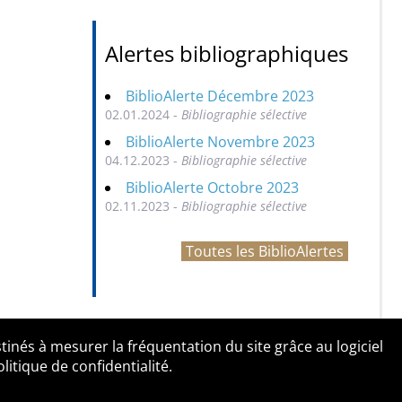
Alertes bibliographiques
BiblioAlerte Décembre 2023
02.01.2024 -
Bibliographie sélective
BiblioAlerte Novembre 2023
04.12.2023 -
Bibliographie sélective
BiblioAlerte Octobre 2023
02.11.2023 -
Bibliographie sélective
Toutes les BiblioAlertes
tinés à mesurer la fréquentation du site grâce au logiciel
entialité
Contact
tique de confidentialité.