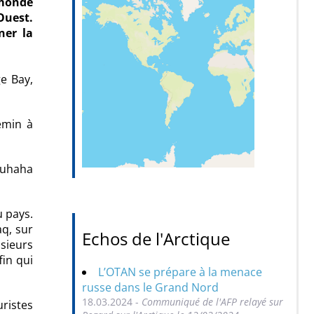
 monde
Ouest.
ner la
e Bay,
emin à
ouhaha
u pays.
q, sur
Echos de l'Arctique
usieurs
fin qui
L’OTAN se prépare à la menace
russe dans le Grand Nord
18.03.2024 -
Communiqué de l'AFP relayé sur
uristes