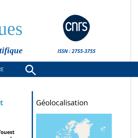
ues
tifique
ISSN : 2755-3755
RE
t
Géolocalisation
’ouest