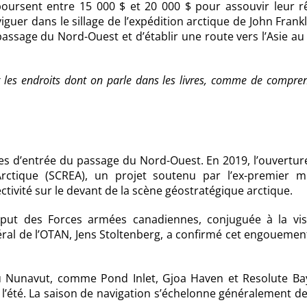
éboursent entre 15 000 $ et 20 000 $ pour assouvir leur r
guer dans le sillage de l’expédition arctique de John Frankl
assage du Nord-Ouest et d’établir une route vers l’Asie au
ir les endroits dont on parle dans les livres, comme de compre
s d’entrée du passage du Nord-Ouest. En 2019, l’ouverture
rctique (SCREA), un projet soutenu par l’ex-premier mi
ctivité sur le devant de la scène géostratégique arctique.
kput des Forces armées canadiennes, conjuguée à la vis
éral de l’OTAN, Jens Stoltenberg, a confirmé cet engoueme
 du Nunavut, comme Pond Inlet, Gjoa Haven et Resolute Bay
 l’été. La saison de navigation s’échelonne généralement de