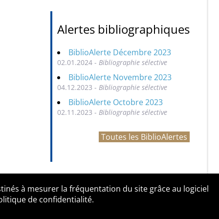
Alertes bibliographiques
BiblioAlerte Décembre 2023
02.01.2024 -
Bibliographie sélective
BiblioAlerte Novembre 2023
04.12.2023 -
Bibliographie sélective
BiblioAlerte Octobre 2023
02.11.2023 -
Bibliographie sélective
Toutes les BiblioAlertes
tinés à mesurer la fréquentation du site grâce au logiciel
entialité
Contact
tique de confidentialité.