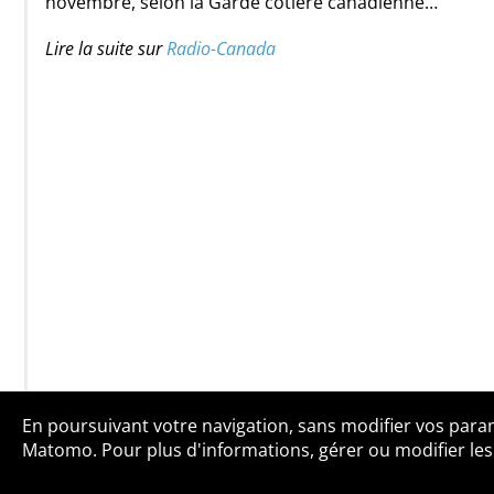
novembre, selon la Garde côtière canadienne…
Lire la suite sur
Radio-Canada
En poursuivant votre navigation, sans modifier vos paramè
Qui sommes-no
Matomo. Pour plus d'informations, gérer ou modifier les