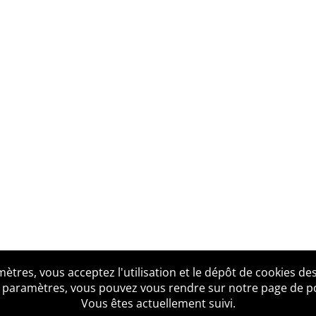
tres, vous acceptez l'utilisation et le dépôt de cookies des
us ?
Mentions légales
Accessibilité
Politique de confid
 paramètres, vous pouvez vous rendre sur notre page de poli
Vous êtes actuellement suivi.