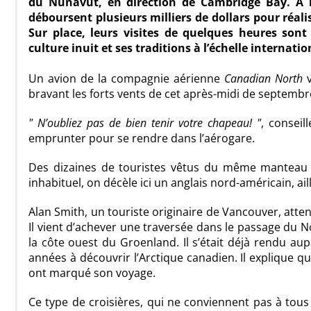
du Nunavut, en direction de Cambridge Bay. À 
déboursent plusieurs milliers de dollars pour réal
Sur place, leurs visites de quelques heures son
culture inuit et ses traditions à l’échelle internatio
Un avion de la compagnie aérienne
Canadian North
v
bravant les forts vents de cet après-midi de septembr
N’oubliez pas de bien tenir votre chapeau!
, conseil
emprunter pour se rendre dans l’aérogare.
Des dizaines de touristes vêtus du même manteau b
inhabituel, on décèle ici un anglais nord-américain, ail
Alan Smith, un touriste originaire de Vancouver, atte
Il vient d’achever une traversée dans le passage du
la côte ouest du Groenland. Il s’était déjà rendu au
années à découvrir l’Arctique canadien. Il explique q
ont marqué son voyage.
Ce type de croisières, qui ne conviennent pas à tous 