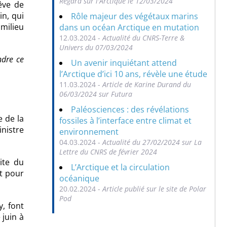
Regard sur l'Arctique le 12/03/2024
êve de
in, qui
Rôle majeur des végétaux marins
 milieu
dans un océan Arctique en mutation
12.03.2024 -
Actualité du CNRS-Terre &
Univers du 07/03/2024
ndre ce
Un avenir inquiétant attend
l’Arctique d’ici 10 ans, révèle une étude
11.03.2024 -
Article de Karine Durand du
06/03/2024 sur Futura
Paléosciences : des révélations
 de la
fossiles à l’interface entre climat et
nistre
environnement
04.03.2024 -
Actualité du 27/02/2024 sur La
Lettre du CNRS de février 2024
ite du
L’Arctique et la circulation
nt pour
océanique
20.02.2024 -
Article publié sur le site de Polar
Pod
, font
 juin à