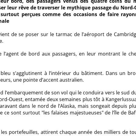
leur bord, des passagers venus des quatre coins du
iser leur rêve de traverser le mythique passage du Nord-
t surtout perçues comme des occasions de faire rayon
nale
ient de se poser sur le tarmac de l’aéroport de Cambridg
e.
le l’agent de bord aux passagers, en leur montrant le ch
leu s’agglutinent à l’intérieur du bâtiment. Dans un br
leurs, une pointe d’accent australien.
nd l’embarquement de son vol qui le conduira vers le sud d
 Nord-Ouest, entamée deux semaines plus tôt à Kangerlussua
paravant dans le nord de l’Alaska, mais songeait depuis pl
ue ce sont surtout
les falaises majestueuses
de l’île de Baf
les portefeuilles, attirent chaque année des milliers de to