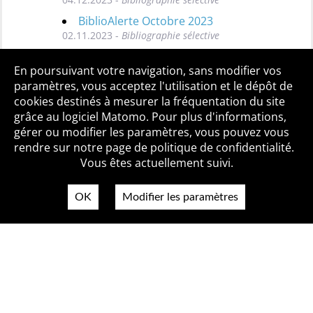
BiblioAlerte Octobre 2023
02.11.2023 -
Bibliographie sélective
Toutes les BiblioAlertes
En poursuivant votre navigation, sans modifier vos
paramètres, vous acceptez l'utilisation et le dépôt de
cookies destinés à mesurer la fréquentation du site
grâce au logiciel Matomo. Pour plus d'informations,
Qui sommes-nous ?
Mentions légales
Accessibilité
gérer ou modifier les paramètres, vous pouvez vous
Politique de confidentialité
Contact
rendre sur notre page de politique de confidentialité.
Vous êtes actuellement suivi.
OK
Modifier les paramètres