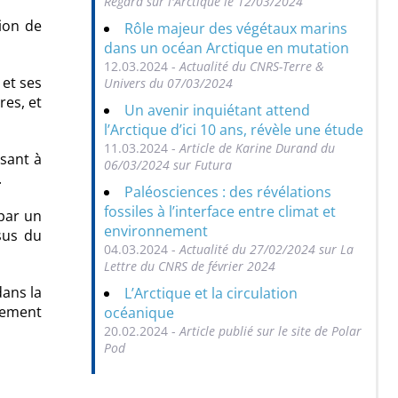
Regard sur l'Arctique le 12/03/2024
sion de
Rôle majeur des végétaux marins
dans un océan Arctique en mutation
12.03.2024 -
Actualité du CNRS-Terre &
et ses
Univers du 07/03/2024
res, et
Un avenir inquiétant attend
l’Arctique d’ici 10 ans, révèle une étude
11.03.2024 -
Article de Karine Durand du
isant à
06/03/2024 sur Futura
.
Paléosciences : des révélations
fossiles à l’interface entre climat et
 par un
environnement
sus du
04.03.2024 -
Actualité du 27/02/2024 sur La
Lettre du CNRS de février 2024
dans la
L’Arctique et la circulation
pement
océanique
20.02.2024 -
Article publié sur le site de Polar
Pod