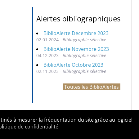
Alertes bibliographiques
BiblioAlerte Décembre 2023
02.01.2024 -
Bibliographie sélective
BiblioAlerte Novembre 2023
04.12.2023 -
Bibliographie sélective
BiblioAlerte Octobre 2023
02.11.2023 -
Bibliographie sélective
Toutes les BiblioAlertes
tinés à mesurer la fréquentation du site grâce au logiciel
entialité
Contact
tique de confidentialité.