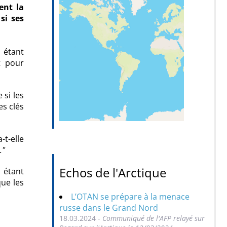
ent la
si ses
 étant
t pour
si les
es clés
a-t-elle
.
Echos de l'Arctique
 étant
que les
L’OTAN se prépare à la menace
russe dans le Grand Nord
18.03.2024 -
Communiqué de l'AFP relayé sur