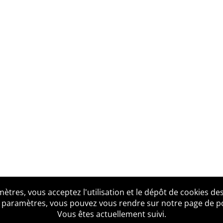
tres, vous acceptez l'utilisation et le dépôt de cookies des
us ?
Mentions légales
Accessibilité
Politique de confid
 paramètres, vous pouvez vous rendre sur notre page de poli
Vous êtes actuellement suivi.