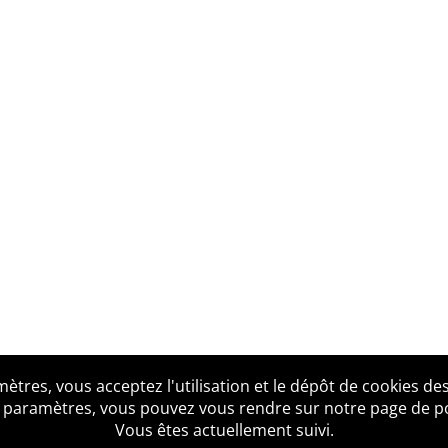
tres, vous acceptez l'utilisation et le dépôt de cookies des
us ?
Mentions légales
Accessibilité
Politique de confid
 paramètres, vous pouvez vous rendre sur notre page de poli
Vous êtes actuellement suivi.