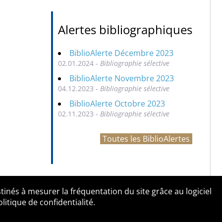
Alertes bibliographiques
BiblioAlerte Décembre 2023
02.01.2024 -
Bibliographie sélective
BiblioAlerte Novembre 2023
04.12.2023 -
Bibliographie sélective
BiblioAlerte Octobre 2023
02.11.2023 -
Bibliographie sélective
Toutes les BiblioAlertes
tinés à mesurer la fréquentation du site grâce au logiciel
entialité
Contact
tique de confidentialité.