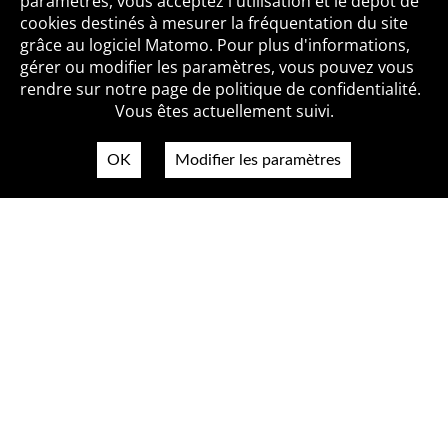
paramètres, vous acceptez l'utilisation et le dépôt de
cookies destinés à mesurer la fréquentation du site
grâce au logiciel Matomo. Pour plus d'informations,
Qui sommes-nous ?
Mentions légales
Accessibilité
gérer ou modifier les paramètres, vous pouvez vous
Politique de confidentialité
Contact
rendre sur notre page de politique de confidentialité.
Vous êtes actuellement suivi.
OK
Modifier les paramètres