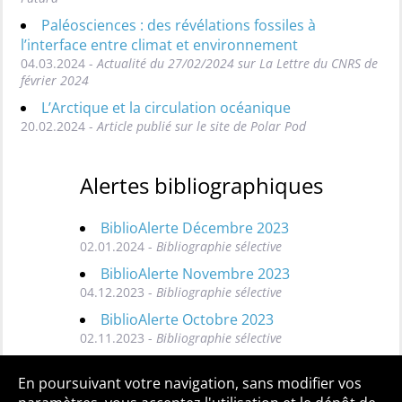
Paléosciences : des révélations fossiles à
l’interface entre climat et environnement
04.03.2024 -
Actualité du 27/02/2024 sur La Lettre du CNRS de
février 2024
L’Arctique et la circulation océanique
20.02.2024 -
Article publié sur le site de Polar Pod
Alertes bibliographiques
BiblioAlerte Décembre 2023
02.01.2024 -
Bibliographie sélective
BiblioAlerte Novembre 2023
04.12.2023 -
Bibliographie sélective
BiblioAlerte Octobre 2023
02.11.2023 -
Bibliographie sélective
Toutes les BiblioAlertes
En poursuivant votre navigation, sans modifier vos