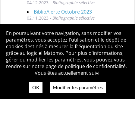
04.12.2023 -
Bibliographie sélective
BiblioAlerte Octobre 2023
02.11.2023 -
Bibliographie sélective
Toutes les BiblioAlertes
En poursuivant votre navigation, sans modifier vos
paramètres, vous acceptez l'utilisation et le dépôt de
cookies destinés à mesurer la fréquentation du site
grâce au logiciel Matomo. Pour plus d'informations,
Qui sommes-nous ?
Mentions légales
Accessibilité
gérer ou modifier les paramètres, vous pouvez vous
Politique de confidentialité
Contact
rendre sur notre page de politique de confidentialité.
Vous êtes actuellement suivi.
OK
Modifier les paramètres