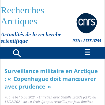
Recherches
Arctiques
Actualités de la recherche
scientifique
ISSN : 2755-3755
Surveillance militaire en Arctique
: « Copenhague doit manœuvrer
avec prudence »
Publié le 15.03.2021 -
Entretien avec Camille Escudé (CERI) du
11/02/2021 sur La Croix (propos recueillis par Jean-Baptiste