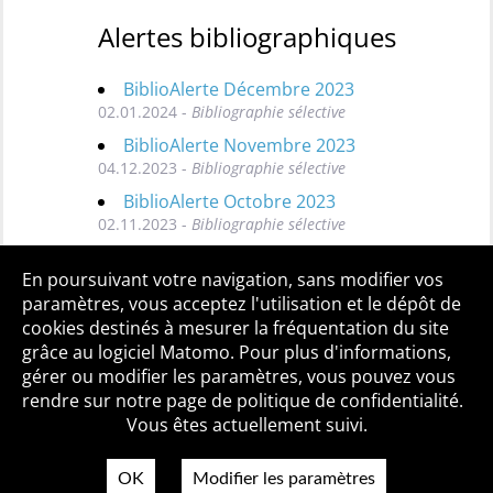
Alertes bibliographiques
BiblioAlerte Décembre 2023
02.01.2024 -
Bibliographie sélective
BiblioAlerte Novembre 2023
04.12.2023 -
Bibliographie sélective
BiblioAlerte Octobre 2023
02.11.2023 -
Bibliographie sélective
Toutes les BiblioAlertes
En poursuivant votre navigation, sans modifier vos
paramètres, vous acceptez l'utilisation et le dépôt de
cookies destinés à mesurer la fréquentation du site
grâce au logiciel Matomo. Pour plus d'informations,
Qui sommes-nous ?
Mentions légales
Accessibilité
gérer ou modifier les paramètres, vous pouvez vous
Politique de confidentialité
Contact
rendre sur notre page de politique de confidentialité.
Vous êtes actuellement suivi.
OK
Modifier les paramètres