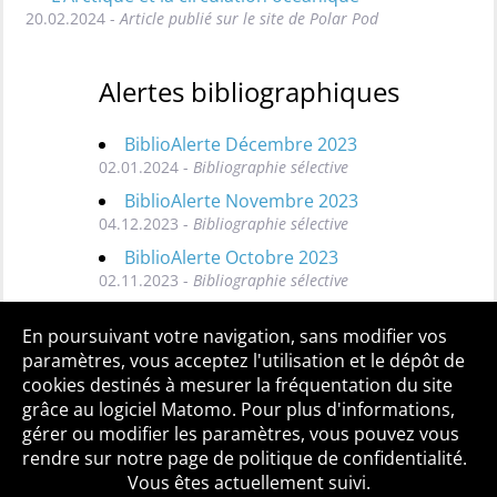
20.02.2024 -
Article publié sur le site de Polar Pod
Alertes bibliographiques
BiblioAlerte Décembre 2023
02.01.2024 -
Bibliographie sélective
BiblioAlerte Novembre 2023
04.12.2023 -
Bibliographie sélective
BiblioAlerte Octobre 2023
02.11.2023 -
Bibliographie sélective
Toutes les BiblioAlertes
En poursuivant votre navigation, sans modifier vos
paramètres, vous acceptez l'utilisation et le dépôt de
cookies destinés à mesurer la fréquentation du site
grâce au logiciel Matomo. Pour plus d'informations,
Qui sommes-nous ?
Mentions légales
Accessibilité
gérer ou modifier les paramètres, vous pouvez vous
Politique de confidentialité
Contact
rendre sur notre page de politique de confidentialité.
Vous êtes actuellement suivi.