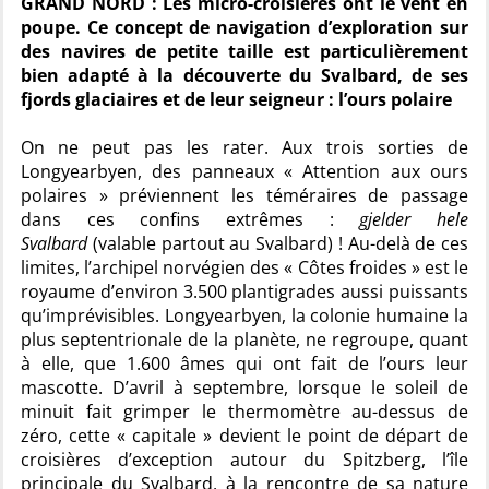
GRAND NORD : Les micro-croisières ont le vent en
poupe. Ce concept de navigation d’exploration sur
des navires de petite taille est particulièrement
bien adapté à la découverte du Svalbard, de ses
fjords glaciaires et de leur seigneur : l’ours polaire
On ne peut pas les rater. Aux trois sorties de
Longyearbyen, des panneaux « Attention aux ours
polaires » préviennent les téméraires de passage
dans ces confins extrêmes :
gjelder hele
Svalbard
(valable partout au Svalbard) ! Au-delà de ces
limites, l’archipel norvégien des « Côtes froides » est le
royaume d’environ 3.500 plantigrades aussi puissants
qu’imprévisibles. Longyearbyen, la colonie humaine la
plus septentrionale de la planète, ne regroupe, quant
à elle, que 1.600 âmes qui ont fait de l’ours leur
mascotte. D’avril à septembre, lorsque le soleil de
minuit fait grimper le thermomètre au-dessus de
zéro, cette « capitale » devient le point de départ de
croisières d’exception autour du Spitzberg, l’île
principale du Svalbard, à la rencontre de sa nature