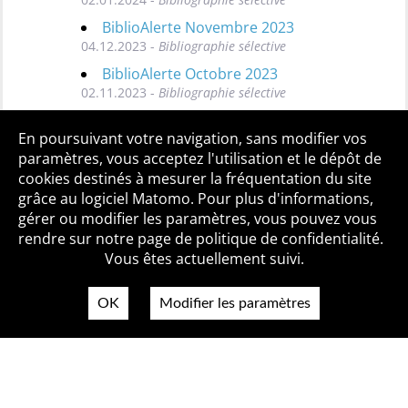
BiblioAlerte Novembre 2023
04.12.2023 -
Bibliographie sélective
BiblioAlerte Octobre 2023
02.11.2023 -
Bibliographie sélective
Toutes les BiblioAlertes
En poursuivant votre navigation, sans modifier vos
paramètres, vous acceptez l'utilisation et le dépôt de
cookies destinés à mesurer la fréquentation du site
grâce au logiciel Matomo. Pour plus d'informations,
Qui sommes-nous ?
Mentions légales
Accessibilité
gérer ou modifier les paramètres, vous pouvez vous
Politique de confidentialité
Contact
rendre sur notre page de politique de confidentialité.
Vous êtes actuellement suivi.
OK
Modifier les paramètres