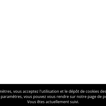
tres, vous acceptez l'utilisation et le dépôt de cookies des
us ?
Mentions légales
Accessibilité
Politique de confid
 paramètres, vous pouvez vous rendre sur notre page de poli
Vous êtes actuellement suivi.