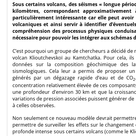
Sous certains volcans, des séismes « longue pério
kilomètres, correspondant approximativement à
particulièrement intéressante car elle peut avoir
volcaniques et ainsi servir à identifier d’éventu
compréhension des processus physiques conduisan
nécessaire pour pouvoir les intégrer aux schémas d
C’est pourquoi un groupe de chercheurs a décidé de 
volcan Klioutchevskoï au Kamtchatka. Pour cela, il
données sur la composition géochimique des lav
sismologiques. Cela leur a permis de proposer un
générés par un dégazage rapide d’eau et de CO
2
concentration relativement élevée de ces composant
une profondeur d’environ 30 km et que la croissanc
variations de pression associées puissent générer d
à celles observées.
Non seulement ce nouveau modèle devrait permettre d
permettre de surveiller les effets sur le changement 
profonde intense sous certains volcans (comme le Kl