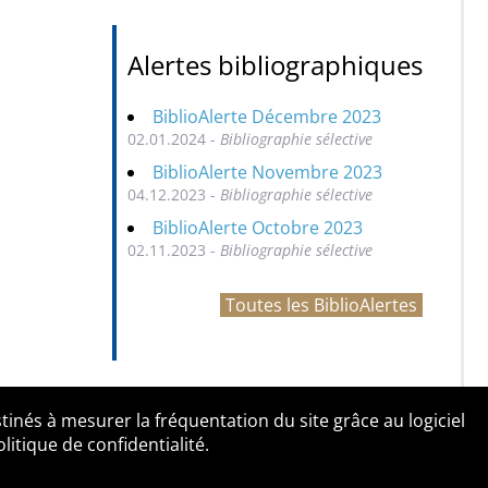
Alertes bibliographiques
BiblioAlerte Décembre 2023
02.01.2024 -
Bibliographie sélective
BiblioAlerte Novembre 2023
04.12.2023 -
Bibliographie sélective
BiblioAlerte Octobre 2023
02.11.2023 -
Bibliographie sélective
Toutes les BiblioAlertes
tinés à mesurer la fréquentation du site grâce au logiciel
entialité
Contact
tique de confidentialité.