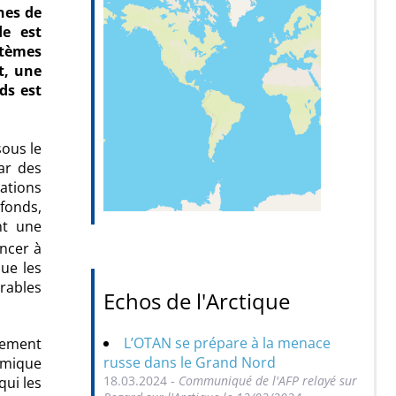
nes de
de est
stèmes
t, une
ds est
ous le
ar des
ations
fonds,
nt une
ncer à
ue les
rables
Echos de l'Arctique
L’OTAN se prépare à la menace
lement
russe dans le Grand Nord
ismique
18.03.2024 -
Communiqué de l'AFP relayé sur
ui les