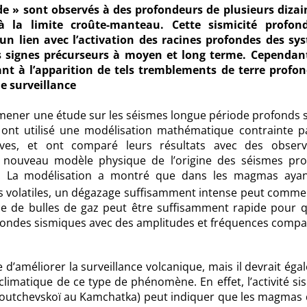
de » sont observés à des profondeurs de plusieurs dizai
 la limite croûte-manteau. Cette sismicité profon
 un lien avec l’activation des racines profondes des sy
els signes précurseurs à moyen et long terme. Cependan
t à l’apparition de tels tremblements de terre profon
e surveillance
mener une étude sur les séismes longue période profonds s
s ont utilisé une modélisation mathématique contrainte p
es, et ont comparé leurs résultats avec des observ
 nouveau modèle physique de l’origine des séismes pro
. La modélisation a montré que dans les magmas aya
s volatiles, un dégazage suffisamment intense peut comme
e de bulles de gaz peut être suffisamment rapide pour q
e ondes sismiques avec des amplitudes et fréquences compa
’améliorer la surveillance volcanique, mais il devrait éga
climatique de ce type de phénomène. En effet, l’activité s
ioutchevskoï au Kamchatka) peut indiquer que les magmas q