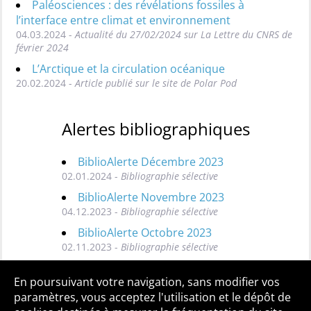
Paléosciences : des révélations fossiles à
l’interface entre climat et environnement
04.03.2024 -
Actualité du 27/02/2024 sur La Lettre du CNRS de
février 2024
L’Arctique et la circulation océanique
20.02.2024 -
Article publié sur le site de Polar Pod
Alertes bibliographiques
BiblioAlerte Décembre 2023
02.01.2024 -
Bibliographie sélective
BiblioAlerte Novembre 2023
04.12.2023 -
Bibliographie sélective
BiblioAlerte Octobre 2023
02.11.2023 -
Bibliographie sélective
Toutes les BiblioAlertes
En poursuivant votre navigation, sans modifier vos
paramètres, vous acceptez l'utilisation et le dépôt de