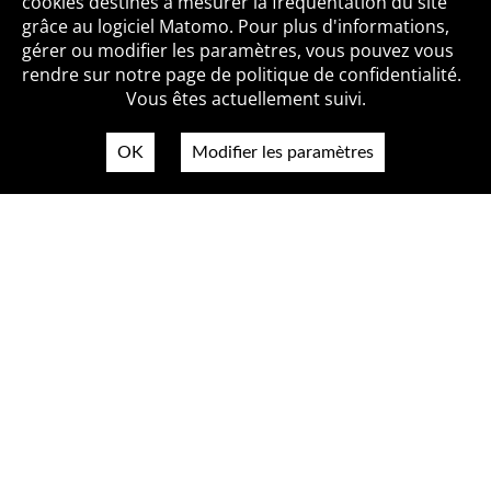
cookies destinés à mesurer la fréquentation du site
grâce au logiciel Matomo. Pour plus d'informations,
Qui sommes-nous ?
Mentions légales
Accessibilité
gérer ou modifier les paramètres, vous pouvez vous
Politique de confidentialité
Contact
rendre sur notre page de politique de confidentialité.
Vous êtes actuellement suivi.
OK
Modifier les paramètres