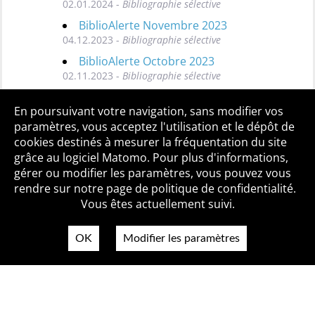
02.01.2024 -
Bibliographie sélective
BiblioAlerte Novembre 2023
04.12.2023 -
Bibliographie sélective
BiblioAlerte Octobre 2023
02.11.2023 -
Bibliographie sélective
Toutes les BiblioAlertes
En poursuivant votre navigation, sans modifier vos
paramètres, vous acceptez l'utilisation et le dépôt de
cookies destinés à mesurer la fréquentation du site
grâce au logiciel Matomo. Pour plus d'informations,
Qui sommes-nous ?
Mentions légales
Accessibilité
gérer ou modifier les paramètres, vous pouvez vous
Politique de confidentialité
Contact
rendre sur notre page de politique de confidentialité.
Vous êtes actuellement suivi.
OK
Modifier les paramètres