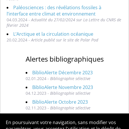
Paléosciences : des révélations fossiles à
l’interface entre climat et environnement
04.03.2024 -
Actualité du 27/02/2024 sur La Lettre du CNRS de
février 2024
L’Arctique et la circulation océanique
20.02.2024 -
Article publié sur le site de Polar Pod
Alertes bibliographiques
BiblioAlerte Décembre 2023
02.01.2024 -
Bibliographie sélective
BiblioAlerte Novembre 2023
04.12.2023 -
Bibliographie sélective
BiblioAlerte Octobre 2023
02.11.2023 -
Bibliographie sélective
Toutes les BiblioAlertes
En poursuivant votre navigation, sans modifier vos
paramètres, vous acceptez l'utilisation et le dépôt de