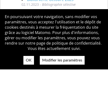
02.11.2023 -
Bibliographie sélective
Toutes les BiblioAlertes
En poursuivant votre navigation, sans modifier vos
paramètres, vous acceptez l'utilisation et le dépôt de
cookies destinés à mesurer la fréquentation du site
grâce au logiciel Matomo. Pour plus d'informations,
Qui sommes-nous ?
Mentions légales
Accessibilité
gérer ou modifier les paramètres, vous pouvez vous
Politique de confidentialité
Contact
rendre sur notre page de politique de confidentialité.
Vous êtes actuellement suivi.
OK
Modifier les paramètres