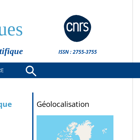
ues
tifique
ISSN : 2755-3755
RE
ique
Géolocalisation