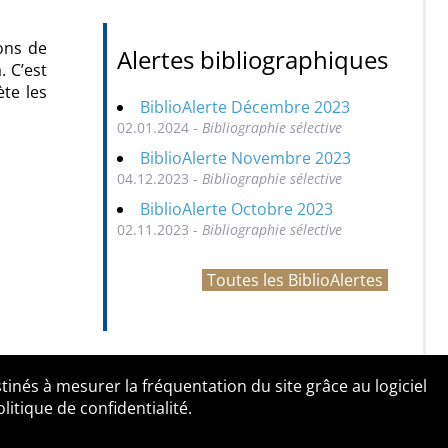
ions de
Alertes bibliographiques
. C’est
ète les
BiblioAlerte Décembre 2023
02.01.2024 -
Bibliographie sélective
BiblioAlerte Novembre 2023
04.12.2023 -
Bibliographie sélective
BiblioAlerte Octobre 2023
02.11.2023 -
Bibliographie sélective
Toutes les BiblioAlertes
tinés à mesurer la fréquentation du site grâce au logiciel
entialité
Contact
tique de confidentialité.