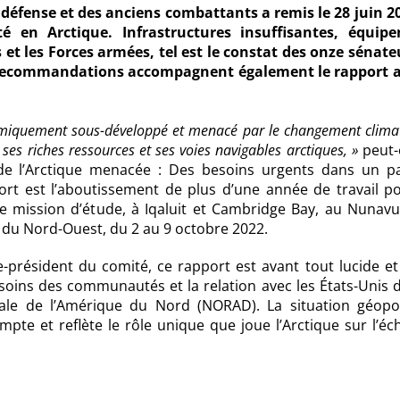
a défense et des anciens combattants a remis le 28 juin 2
té en Arctique. Infrastructures insuffisantes, équip
t les Forces armées, tel est le constat des onze sénate
3 recommandations accompagnent également le rapport a
omiquement sous-développé et menacé par le changement clima
ses riches ressources et ses voies navigables arctiques, »
peut-o
 de l’Arctique menacée : Des besoins urgents dans un p
ort est l’aboutissement de plus d’une année de travail po
 mission d’étude, à Iqaluit et Cambridge Bay, au Nunavut
es du Nord-Ouest, du 2 au 9 octobre 2022.
président du comité, ce rapport est avant tout lucide et f
esoins des communautés et la relation avec les États-Unis 
e de l’Amérique du Nord (NORAD). La situation géopol
pte et reflète le rôle unique que joue l’Arctique sur l’éc