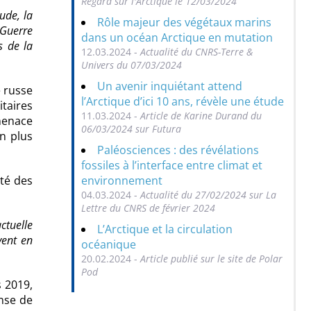
Regard sur l'Arctique le 12/03/2024
ude, la
Rôle majeur des végétaux marins
 Guerre
dans un océan Arctique en mutation
s de la
12.03.2024 -
Actualité du CNRS-Terre &
Univers du 07/03/2024
Un avenir inquiétant attend
e russe
l’Arctique d’ici 10 ans, révèle une étude
itaires
11.03.2024 -
Article de Karine Durand du
menace
06/03/2024 sur Futura
n plus
Paléosciences : des révélations
fossiles à l’interface entre climat et
environnement
ité des
04.03.2024 -
Actualité du 27/02/2024 sur La
Lettre du CNRS de février 2024
actuelle
L’Arctique et la circulation
vent en
océanique
20.02.2024 -
Article publié sur le site de Polar
Pod
 2019,
nse de