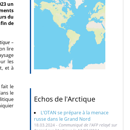
023 un
ements
urs du
fin de
tique –
n lire
aysage
ur les
, et à
ait le
dans le
Echos de l'Arctique
itique
hiquier
L’OTAN se prépare à la menace
russe dans le Grand Nord
18.03.2024 -
Communiqué de l'AFP relayé sur