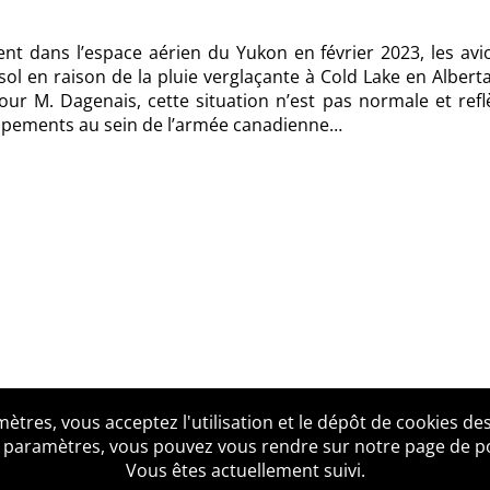
ent dans l’espace aérien du Yukon en février 2023, les av
ol en raison de la pluie verglaçante à Cold Lake en Alberta
our M. Dagenais, cette situation n’est pas normale et refl
uipements au sein de l’armée canadienne…
tres, vous acceptez l'utilisation et le dépôt de cookies des
us ?
Mentions légales
Accessibilité
Politique de confid
 paramètres, vous pouvez vous rendre sur notre page de poli
Vous êtes actuellement suivi.