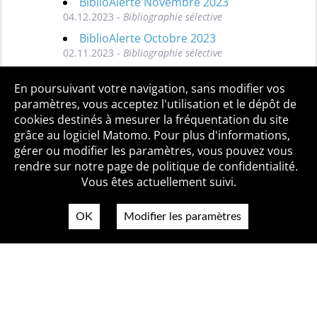
BiblioAlerte Novembre 2023
04.12.2023 -
Bibliographie sélective
BiblioAlerte Octobre 2023
02.11.2023 -
Bibliographie sélective
Toutes les BiblioAlertes
En poursuivant votre navigation, sans modifier vos
paramètres, vous acceptez l'utilisation et le dépôt de
cookies destinés à mesurer la fréquentation du site
grâce au logiciel Matomo. Pour plus d'informations,
Qui sommes-nous ?
Mentions légales
Accessibilité
gérer ou modifier les paramètres, vous pouvez vous
Politique de confidentialité
Contact
rendre sur notre page de politique de confidentialité.
Vous êtes actuellement suivi.
OK
Modifier les paramètres