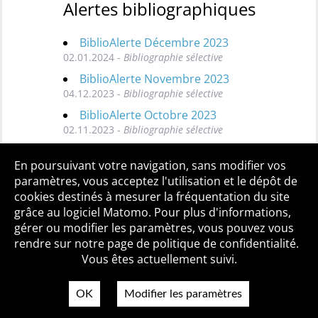
Alertes bibliographiques
BiblioAlerte Décembre 2023
02.01.2024 -
Bibliographie sélective
BiblioAlerte Novembre 2023
04.12.2023 -
Bibliographie sélective
BiblioAlerte Octobre 2023
02.11.2023 -
Bibliographie sélective
Toutes les BiblioAlertes
En poursuivant votre navigation, sans modifier vos
paramètres, vous acceptez l'utilisation et le dépôt de
cookies destinés à mesurer la fréquentation du site
grâce au logiciel Matomo. Pour plus d'informations,
Qui sommes-nous ?
Mentions légales
Accessibilité
gérer ou modifier les paramètres, vous pouvez vous
Politique de confidentialité
Contact
rendre sur notre page de politique de confidentialité.
Vous êtes actuellement suivi.
OK
Modifier les paramètres