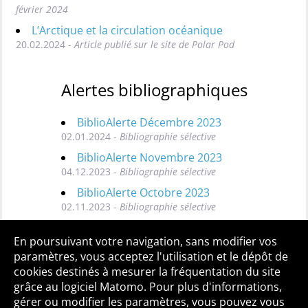
février 2024
L’Arctique et la circulation océanique
20.02.2024 -
Article publié sur le site de Polar Pod
Alertes bibliographiques
BiblioAlerte Décembre 2023
02.01.2024 -
Bibliographie sélective
BiblioAlerte Novembre 2023
04.12.2023 -
Bibliographie sélective
BiblioAlerte Octobre 2023
02.11.2023 -
Bibliographie sélective
Toutes les BiblioAlertes
En poursuivant votre navigation, sans modifier vos
paramètres, vous acceptez l'utilisation et le dépôt de
cookies destinés à mesurer la fréquentation du site
grâce au logiciel Matomo. Pour plus d'informations,
Qui sommes-nous ?
Mentions légales
Accessibilité
gérer ou modifier les paramètres, vous pouvez vous