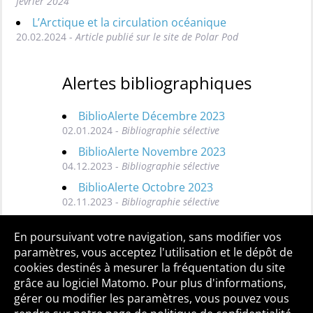
février 2024
L’Arctique et la circulation océanique
20.02.2024 -
Article publié sur le site de Polar Pod
Alertes bibliographiques
BiblioAlerte Décembre 2023
02.01.2024 -
Bibliographie sélective
BiblioAlerte Novembre 2023
04.12.2023 -
Bibliographie sélective
BiblioAlerte Octobre 2023
02.11.2023 -
Bibliographie sélective
Toutes les BiblioAlertes
En poursuivant votre navigation, sans modifier vos
paramètres, vous acceptez l'utilisation et le dépôt de
cookies destinés à mesurer la fréquentation du site
grâce au logiciel Matomo. Pour plus d'informations,
Qui sommes-nous ?
Mentions légales
Accessibilité
gérer ou modifier les paramètres, vous pouvez vous
Politique de confidentialité
Contact