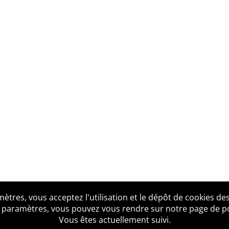
tres, vous acceptez l'utilisation et le dépôt de cookies des
us ?
Mentions légales
Accessibilité
Politique de confid
 paramètres, vous pouvez vous rendre sur notre page de poli
Vous êtes actuellement suivi.