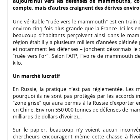
aujourd’hui vers les défenses de mammouths, cons
compte, mais d’autres craignent des dérives envi
Une véritable “ruée vers le mammouth” est en train 
environ cinq fois plus grande que la France. Ici les e
beaucoup d’habitants perçoivent ainsi dans le mamm
région était il y a plusieurs milliers d’années piétin
et notamment les défenses – jonchent désormais le 
“ruée vers l’or”. Selon l’AFP, l’ivoire de mammouth d
kilo.
Un marché lucratif
En Russie, la pratique n’est pas réglementée. Les 
pourquoi ils ne sont pas protégés par les accords i
“zone grise” qui aura permis à la Russie d’exporter
en Chine. Environ 550 000 tonnes de défenses de mam
milliards de dollars d’ivoire)…
Sur le papier, beaucoup n’y voient aucun inconvé
chercheurs encouragent même cette chasse à l’ivoi