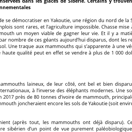
ervées dans les glaces de Sibérie. Certains y trouven
ronnementales
de se démocratiser en Yakoutie, une région du nord de la S
mplois sont rares, et l’agriculture impossible. Chasse mise 
outh un moyen viable de gagner leur vie. Et il y a matiè
ée par nombre de ces géants aujourd’hui disparus, dont les r
sol. Une traque aux mammouths qui s’apparente à une vér
e haute qualité peut en effet se vendre à plus de 1 000 dol
mammouths laineux, de leur côté, ont bel et bien disparu.
nternationaux, à l’inverse des éléphants modernes. Une so
 en 2017 près de 80 tonnes d’ivoire de mammouth, principa
mouth joncheraient encore les sols de Yakoutie (soit envir
nient (après tout, les mammouths ont déjà disparu). Ce
re sibérien d’un point de vue purement paléobiologique.