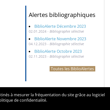
Alertes bibliographiques
BiblioAlerte Décembre 2023
02.01.2024 -
Bibliographie sélective
BiblioAlerte Novembre 2023
04.12.2023 -
Bibliographie sélective
BiblioAlerte Octobre 2023
02.11.2023 -
Bibliographie sélective
Toutes les BiblioAlertes
tinés à mesurer la fréquentation du site grâce au logiciel
entialité
Contact
tique de confidentialité.