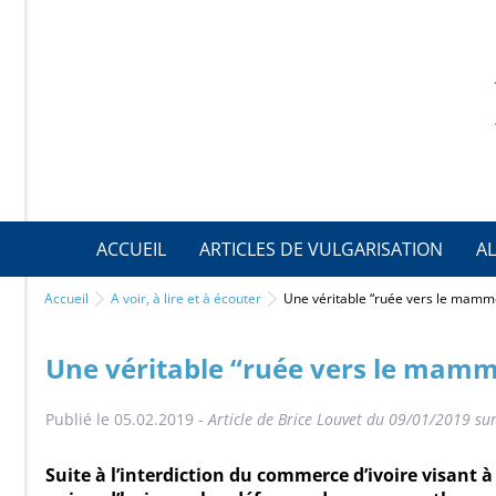
ACCUEIL
ARTICLES DE VULGARISATION
AL
Accueil
A voir, à lire et à écouter
Une véritable “ruée vers le mammou
Une véritable “ruée vers le mammo
Publié le 05.02.2019 -
Article de Brice Louvet du 09/01/2019 su
Suite à l’interdiction du commerce d’ivoire visant