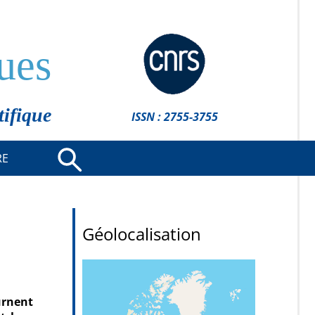
ues
tifique
ISSN : 2755-3755
RE
Géolocalisation
urnent