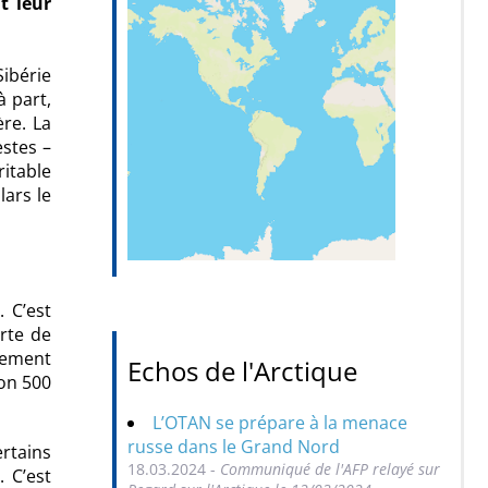
t leur
ibérie
à part,
re. La
estes –
itable
lars le
 C’est
rte de
lement
Echos de l'Arctique
on 500
L’OTAN se prépare à la menace
russe dans le Grand Nord
rtains
18.03.2024 -
Communiqué de l'AFP relayé sur
 C’est