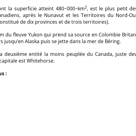
2
nt la superficie atteint 480~000~km
, est le plus petit de
canadiens, après le Nunavut et les Territoires du Nord-Ou
nstitué de dix provinces et de trois territoires).
nom du fleuve Yukon qui prend sa source en Colombie Brita
s jusqu’en Alaska puis se jette dans la mer de Béring.
 la deuxième entité la moins peuplée du Canada, juste dev
capitale est Whitehorse.
us :