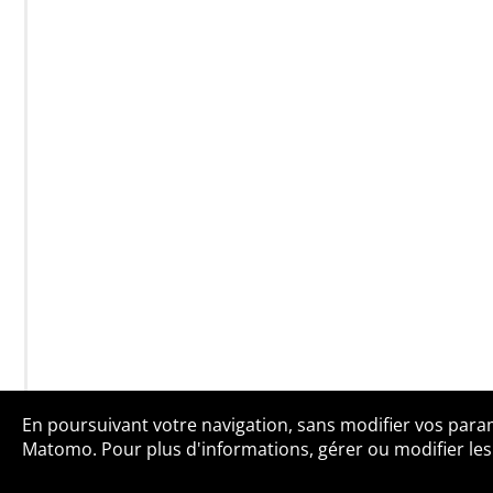
En poursuivant votre navigation, sans modifier vos paramè
Qui sommes-no
Matomo. Pour plus d'informations, gérer ou modifier les