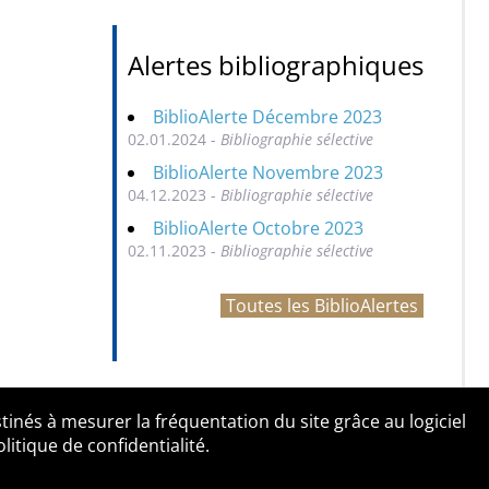
Alertes bibliographiques
BiblioAlerte Décembre 2023
02.01.2024 -
Bibliographie sélective
BiblioAlerte Novembre 2023
04.12.2023 -
Bibliographie sélective
BiblioAlerte Octobre 2023
02.11.2023 -
Bibliographie sélective
Toutes les BiblioAlertes
tinés à mesurer la fréquentation du site grâce au logiciel
entialité
Contact
tique de confidentialité.