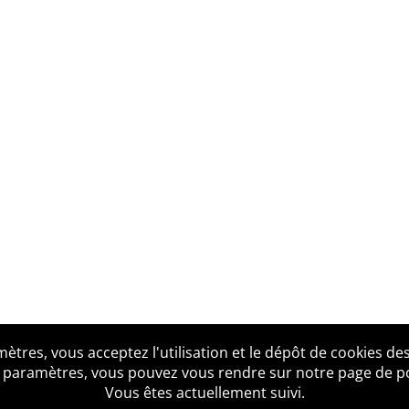
tres, vous acceptez l'utilisation et le dépôt de cookies des
us ?
Mentions légales
Accessibilité
Politique de confid
 paramètres, vous pouvez vous rendre sur notre page de poli
Vous êtes actuellement suivi.