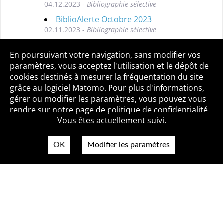
04.12.2023 -
Bibliographie sélective
BiblioAlerte Octobre 2023
02.11.2023 -
Bibliographie sélective
Toutes les BiblioAlertes
En poursuivant votre navigation, sans modifier vos
paramètres, vous acceptez l'utilisation et le dépôt de
cookies destinés à mesurer la fréquentation du site
grâce au logiciel Matomo. Pour plus d'informations,
Qui sommes-nous ?
Mentions légales
Accessibilité
gérer ou modifier les paramètres, vous pouvez vous
Politique de confidentialité
Contact
rendre sur notre page de politique de confidentialité.
Vous êtes actuellement suivi.
OK
Modifier les paramètres