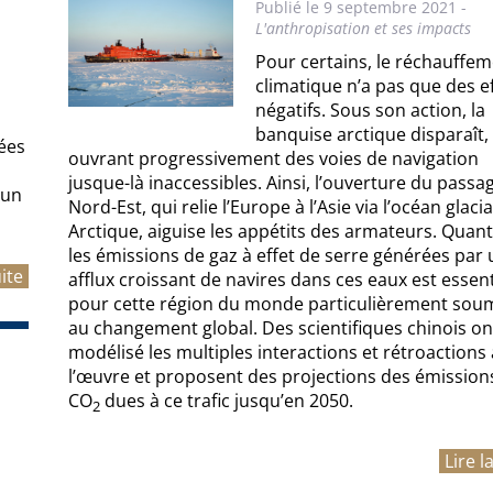
Publié le 9 septembre 2021 -
L'anthropisation et ses impacts
Pour certains, le réchauffe
climatique n’a pas que des e
négatifs. Sous son action, la
banquise arctique disparaît,
ées
ouvrant progressivement des voies de navigation
jusque-là inaccessibles. Ainsi, l’ouverture du passa
'un
Nord-Est, qui relie l’Europe à l’Asie via l’océan glacia
Arctique, aiguise les appétits des armateurs. Quanti
les émissions de gaz à effet de serre générées par 
uite
afflux croissant de navires dans ces eaux est essent
pour cette région du monde particulièrement sou
au changement global. Des scientifiques chinois on
modélisé les multiples interactions et rétroactions 
l’œuvre et proposent des projections des émission
CO
dues à ce trafic jusqu’en 2050.
2
Lire l