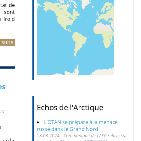
tat de
s sont
 froid
a suite
es
Echos de l'Arctique
ers
L’OTAN se prépare à la menace
u
russe dans le Grand Nord
18.03.2024 -
Communiqué de l'AFP relayé sur
, où la