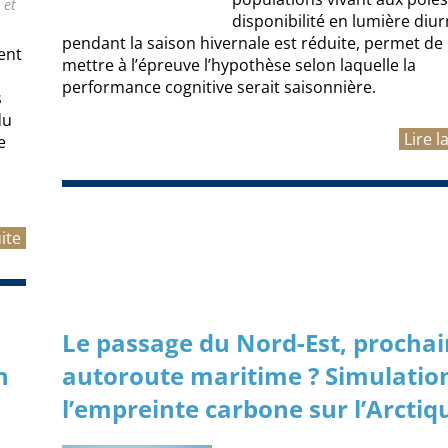
 et
disponibilité en lumière diu
pendant la saison hivernale est réduite, permet de
ent
mettre à l’épreuve l’hypothèse selon laquelle la
performance cognitive serait saisonnière.
s
du
Lire l
e
uite
Le passage du Nord-Est, procha
n
autoroute maritime ? Simulatio
l’empreinte carbone sur l’Arctiq