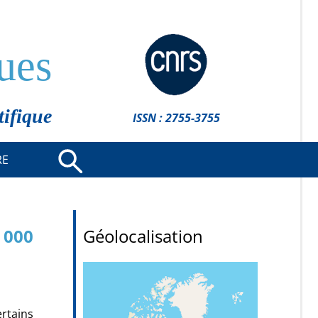
ues
tifique
ISSN : 2755-3755
RE
 000
Géolocalisation
ertains